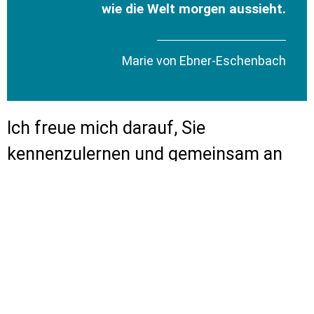
wie die Welt morgen aussieht.
Marie von Ebner-Eschenbach
Ich freue mich darauf, Sie
kennenzulernen und gemeinsam an
Ihrer persönlichen und beruflichen
Weiterentwicklung zu begleiten.
Gehen wir gemeinsam auf eine
Entdeckungsreise. Sind Sie bereit?